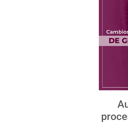
Au
proce