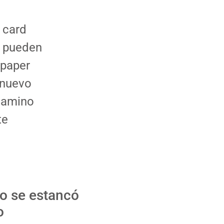
 card
a pueden
spaper
 nuevo
 camino
te
io se estanc
ó
o