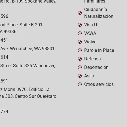
e Rd. B-109 Spokane Valley,
Familiares
Ciudadanía
0596
Naturalización
od Place, Suite B-201
Visa U
A 99336.
VAWA
1451
Waiver
 Ave. Wenatchee, WA 98801
Parole in Place
1614
Defensa
Street Suite 326 Vancouver,
Deportación
Asilo
2591
Otros servicios
 Morin 3970, Edificio La
ina 303, Centro Sur Querétaro
2774