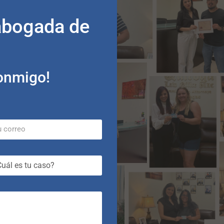
onmigo!
abogada de
onmigo!