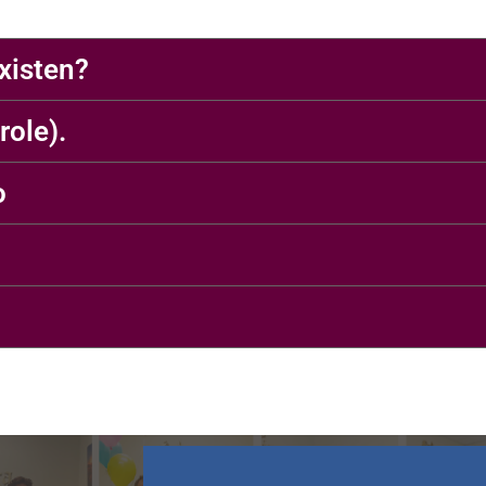
xisten?
ole).
o