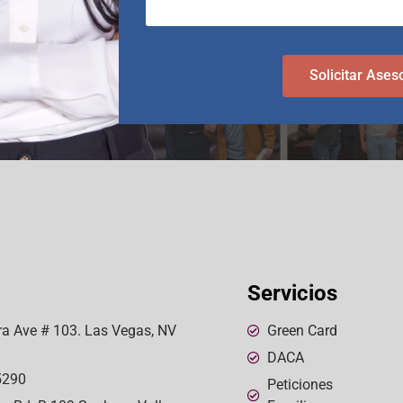
Solicitar Ases
Servicios
a Ave # 103. Las Vegas, NV
Green Card
DACA
5290
Peticiones