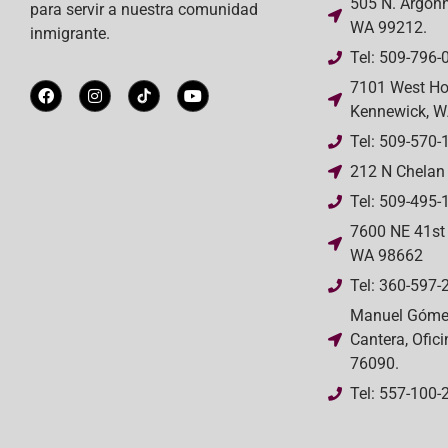
505 N. Argonn
para servir a nuestra comunidad
WA 99212.
inmigrante.
Tel: 509-796-
7101 West Ho
Kennewick, W
Tel: 509-570-
212 N Chelan
Tel: 509-495-
7600 NE 41st 
WA 98662
Tel: 360-597-
Manuel Gómez
Cantera, Ofic
76090.
Tel: 557-100-