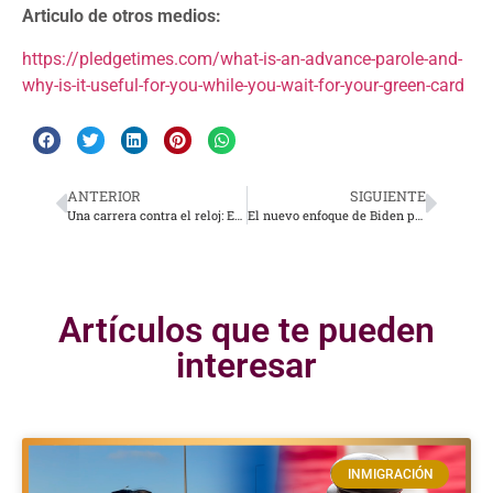
Articulo de otros medios:
https://pledgetimes.com/what-is-an-advance-parole-and-
why-is-it-useful-for-you-while-you-wait-for-your-green-card
ANTERIOR
SIGUIENTE
Una carrera contra el reloj: El desafío de buscar un abogado en cuatro horas
El nuevo enfoque de Biden para dar estatus a cónyuges indocumentados
Artículos que te pueden
interesar
INMIGRACIÓN